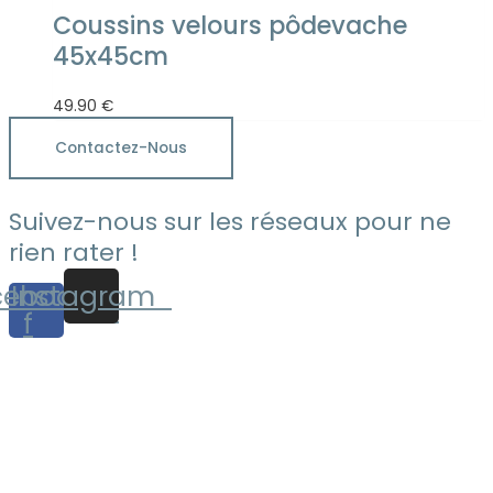
Coussins velours pôdevache
45x45cm
49.90
€
Contactez-Nous
Suivez-nous sur les réseaux pour ne
rien rater !
cebook-
Instagram
f