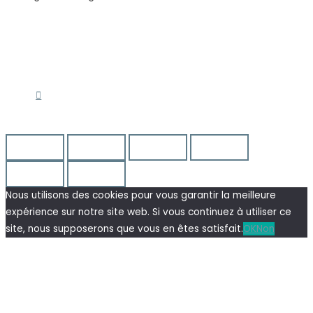
© L’Annexe Déco 2023-2024 | Tout droit réservés |
BIG X
|
Mentions légales
Nous utilisons des cookies pour vous garantir la meilleure
expérience sur notre site web. Si vous continuez à utiliser ce
site, nous supposerons que vous en êtes satisfait.
OK
Non