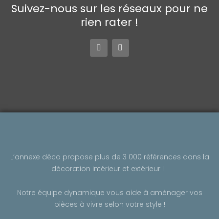
Suivez-nous sur les réseaux pour ne
rien rater !
F
I
a
n
c
s
e
t
b
a
o
g
o
r
k
a
-
m
f
L’annexe déco propose plus de 3 000 références dans la
décoration intérieur et extérieur !
Notre équipe dynamique vous aide à aménager vos
pièces à vivre selon votre style !