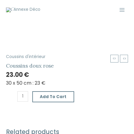
Aller
Main
au
Men
contenu
Coussins d'intérieur
Coussins
doux
Coussins doux rose
rose
23.00
€
quantity
30 x 50 cm : 23 €
Add To Cart
Related products