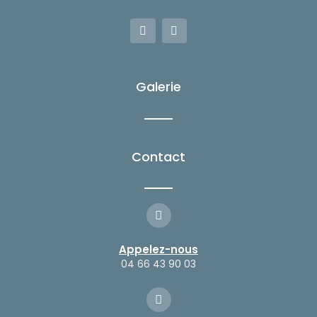
F
I
a
n
c
s
e
t
b
a
o
g
Galerie
o
r
k
a
-
m
f
Contact
Appelez-nous
04 66 43 90 03