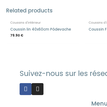
Related products
Coussins d'intérieur
Coussins d'
Coussin lin 40x60cm Pôdevache
Coussin F
79.90
€
Suivez-nous sur les résea
F
I
a
n
c
s
Men
e
t