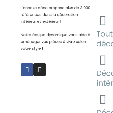
b
a
o
g
L’annexe déco propose plus de 3 000
o
r
références dans la décoration
k
a
intérieur et extérieur !
-
m
Tout
f
Notre équipe dynamique vous aide à
déco
aménager vos pièces à vivre selon
votre style !
F
I
Déco
a
n
c
s
inté
e
t
b
a
o
g
o
r
k
a
Déco