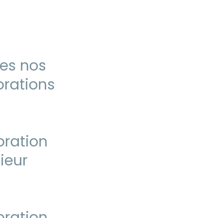
es nos
rations
ration
rieur
ration