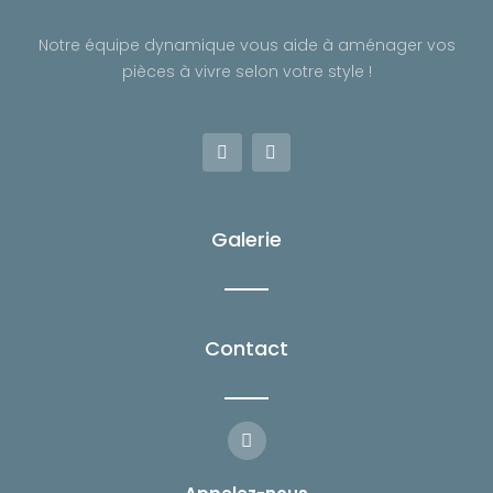
Notre équipe dynamique vous aide à aménager vos
pièces à vivre selon votre style !
F
I
a
n
c
s
e
t
b
a
o
g
Galerie
o
r
k
a
-
m
f
Contact