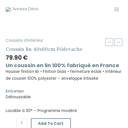
Aller
Main
au
Men
contenu
Coussins d'intérieur
Coussin
lin
Coussin lin 40x60cm Pôdevache
40x60cm
79.90
€
Pôdevache
Un coussin en lin 100% fabriqué en France
quantity
Housse finition lin • Finition biais • fermeture éclair • Intérieur
de coussin 100% polyester – enveloppe intissée
Entretien
Déhoussable
Lavable à 30° – Programme modéré
Add To Cart