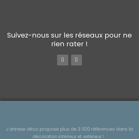
Suivez-nous sur les réseaux pour ne
rien rater !
F
I
a
n
c
s
e
t
b
a
o
g
o
r
k
a
-
m
f
L’annexe déco propose plus de 3 000 références dans la
décoration intérieur et extérieur !