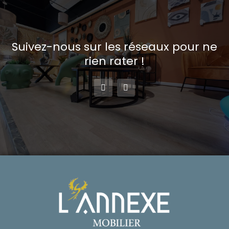
Suivez-nous sur les réseaux pour ne
rien rater !
F
I
a
n
c
s
e
t
b
a
o
g
o
r
k
a
-
m
f