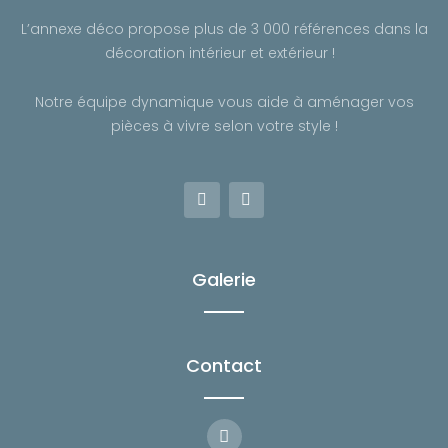
L’annexe déco propose plus de 3 000 références dans la
décoration intérieur et extérieur !
Notre équipe dynamique vous aide à aménager vos
pièces à vivre selon votre style !
F
I
a
n
c
s
e
t
b
a
o
g
Galerie
o
r
k
a
-
m
f
Contact