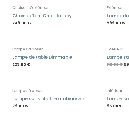
Chaises d'extérieur
Extérieur
Chaises Toní Chair fatboy
Lampadair
249.00
€
599.00
€
Or
Lampes à poser
Extérieur
pr
wa
Lampe de table Dimmable
Lampe sans
11
229.00
€
119.00
€
99
Lampes à poser
Intérieur
Lampe sans fil « the ambiance »
Lampe sans
79.00
€
95.00
€