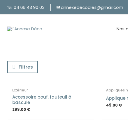
Aller
☏ 04 66 43 90 03
✉
annexedecoales@gmail.com
au
contenu
Nos 
Filtres
Extérieur
Appliques 
Accessoire pouf, fauteuil à
Applique 
bascule
49.00
€
299.00
€