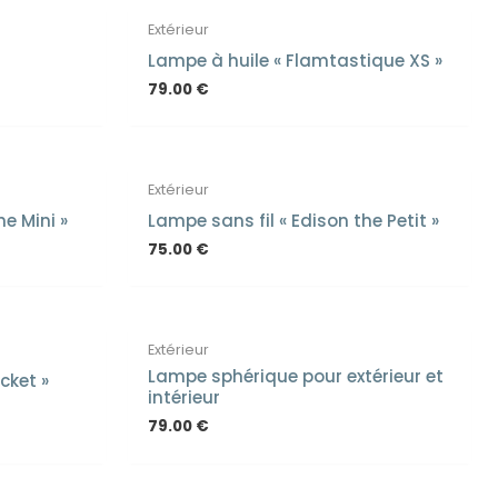
Extérieur
Lampe à huile « Flamtastique XS »
79.00
€
EN RUPTURE DE STOCK
Extérieur
he Mini »
Lampe sans fil « Edison the Petit »
75.00
€
Extérieur
Lampe sphérique pour extérieur et
cket »
intérieur
79.00
€
OCK