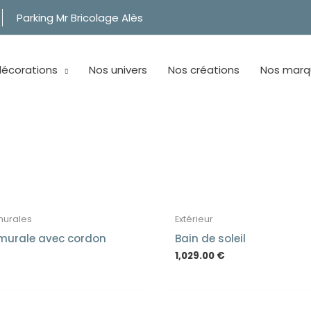
Parking Mr Bricolage Alès
décorations
Nos univers
Nos créations
Nos marq
murales
Extérieur
murale avec cordon
Bain de soleil
1,029.00
€