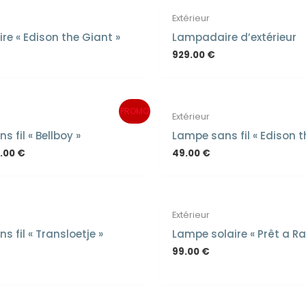
Extérieur
e « Edison the Giant »
Lampadaire d’extérieur
929.00
€
iginal
Current
PROMO
Extérieur
ice
price
s:
is:
 fil « Bellboy »
Lampe sans fil « Edison t
9.00 €.
99.00 €.
.00
€
49.00
€
Extérieur
 fil « Transloetje »
Lampe solaire « Prêt a Ra
99.00
€
EN RUPTURE DE ST