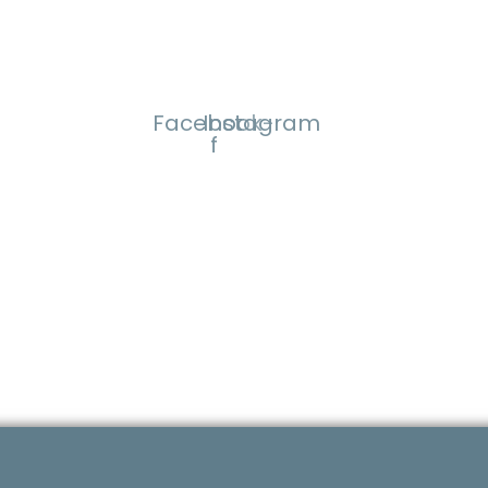
ous sur les réseaux pour ne rie
Facebook-
Instagram
f