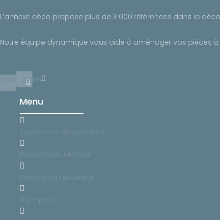
L’annexe déco propose plus de 3 000 références dans la décorat
Notre équipe dynamique vous aide à aménager vos pièces à viv
ebook-
Instagram
f
Menu
Toutes nos décorations
Décoration intérieur
Décoration extérieur
A propos