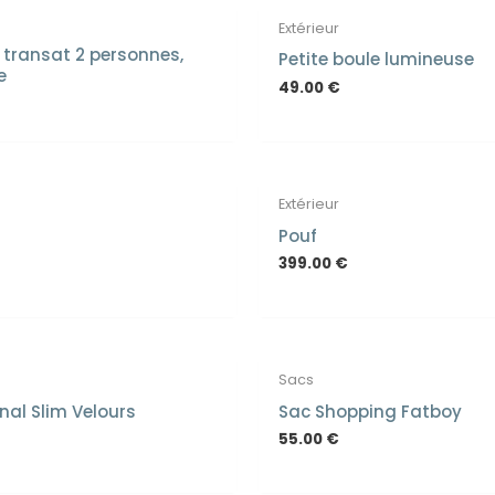
Extérieur
 transat 2 personnes,
Petite boule lumineuse
e
49.00
€
 RUPTURE DE STOCK
EN RUPTURE DE ST
Extérieur
Pouf
399.00
€
Sacs
inal Slim Velours
Sac Shopping Fatboy
55.00
€
 RUPTURE DE STOCK