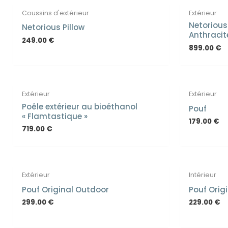
Coussins d'extérieur
Extérieur
Netorious
Netorious Pillow
Anthracit
249.00
€
899.00
€
EN
Extérieur
Extérieur
Poêle extérieur au bioéthanol
Pouf
« Flamtastique »
179.00
€
719.00
€
Extérieur
Intérieur
Pouf Original Outdoor
Pouf Orig
299.00
€
229.00
€
EN RUPTURE DE STOCK
EN