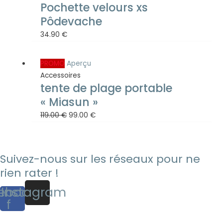
Pochette velours xs
Pôdevache
34.90
€
Original
Current
PROMO
Aperçu
price
price
Accessoires
tente de plage portable
was:
is:
119.00 €.
99.00 €.
« Miasun »
119.00
€
99.00
€
Suivez-nous sur les réseaux pour ne
rien rater !
ebook-
Instagram
f