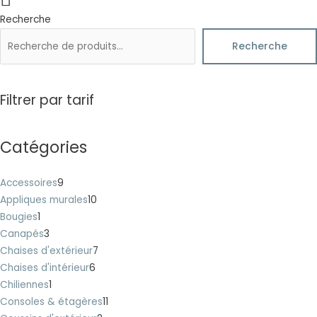
Recherche
Recherche
Filtrer par tarif
Catégories
Accessoires
9
Appliques murales
10
Bougies
1
Canapés
3
Chaises d'extérieur
7
Chaises d'intérieur
6
Chiliennes
1
Consoles & étagères
11