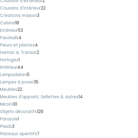
Coussins d'extérieur
2
Coussins d'intérieur
22
Créations maison
3
Cuisine
18
Extérieur
53
Fauteuils
4
Fleurs et plantes
4
Hamac & Transat
2
Horloges
1
Intérieur
44
Lampadaires
5
Lampes à poser
35
Meubles
22
Meubles d'appoint, Sellettes & autres
14
Miroirs
10
Objets décoratifs
126
Parasols
1
Plaids
3
Plateaux apéritifs
7