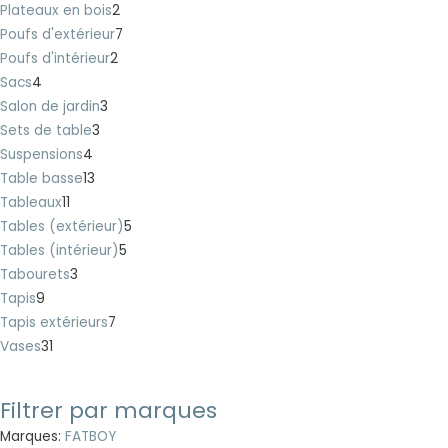
Plateaux en bois
2
Poufs d'extérieur
7
Poufs d'intérieur
2
Sacs
4
Salon de jardin
3
Sets de table
3
Suspensions
4
Table basse
13
Tableaux
11
Tables (extérieur)
5
Tables (intérieur)
5
Tabourets
3
Tapis
9
Tapis extérieurs
7
Vases
31
Filtrer par marques
Marques:
FATBOY