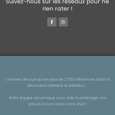
Suivez-nous sur les réseaux pour ne
rien rater !
F
I
a
n
c
s
e
t
b
a
o
g
o
r
k
a
-
m
f
L’annexe déco propose plus de 3 000 références dans la
décoration intérieur et extérieur !
Notre équipe dynamique vous aide à aménager vos
pièces à vivre selon votre style !