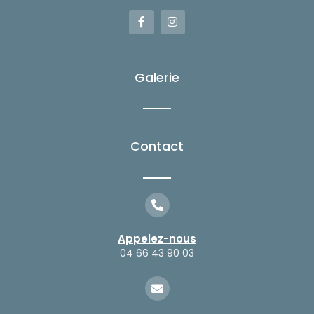
F
I
a
n
c
s
e
t
b
a
o
g
Galerie
o
r
k
a
-
m
f
Contact
Appelez-nous
04 66 43 90 03