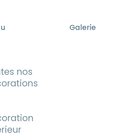
nu
Galerie
tes nos
orations
oration
érieur