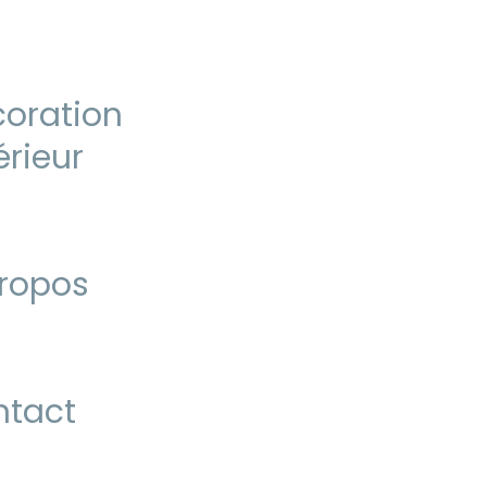
oration
érieur
ropos
ntact
vés |
BIG X
|
Mentions légales