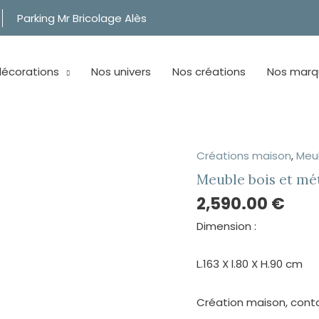
Parking Mr Bricolage Alès
décorations
Nos univers
Nos créations
Nos marq
Créations maison
,
Meu
Meuble
bois
Meuble bois et mé
et
2,590.00
€
métal
Dimension :
quantity
L.163 X l.80 X H.90 cm
Création maison, conta