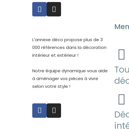
F
I
a
n
c
s
Me
e
t
b
a
o
g
L’annexe déco propose plus de 3
o
r
000 références dans la décoration
k
a
intérieur et extérieur !
-
m
Tou
f
Notre équipe dynamique vous aide
déc
à aménager vos pièces à vivre
selon votre style !
F
I
Déc
a
n
c
s
int
e
t