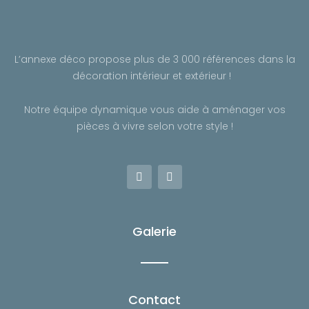
L’annexe déco propose plus de 3 000 références dans la
décoration intérieur et extérieur !
Notre équipe dynamique vous aide à aménager vos
pièces à vivre selon votre style !
F
I
a
n
c
s
e
t
b
a
o
g
Galerie
o
r
k
a
-
m
f
Contact