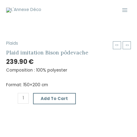
Aller
Main
au
Men
contenu
Plaids
Plaid
imitation
Plaid imitation Bison pôdevache
Bison
239.90
€
pôdevache
Composition : 100% polyester
quantity
Format: 150×200 cm
Add To Cart