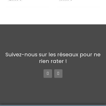
Suivez-nous sur les réseaux pour ne
rien rater !
F
I
a
n
c
s
e
t
b
a
o
g
o
r
k
a
-
m
f