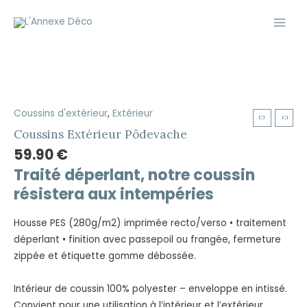
Aller
Main
au
Men
contenu
Coussins d'extérieur
,
Extérieur
Coussins
Extérieur
Coussins Extérieur Pôdevache
Pôdevache
59.90
€
quantity
Traité déperlant, notre coussin
résistera aux intempéries
Housse PES (280g/m2) imprimée recto/verso • traitement
déperlant • finition avec passepoil ou frangée, fermeture
zippée et étiquette gomme débossée.
Intérieur de coussin 100% polyester – enveloppe en intissé.
Convient pour une utilisation à l’intérieur et l’extérieur.