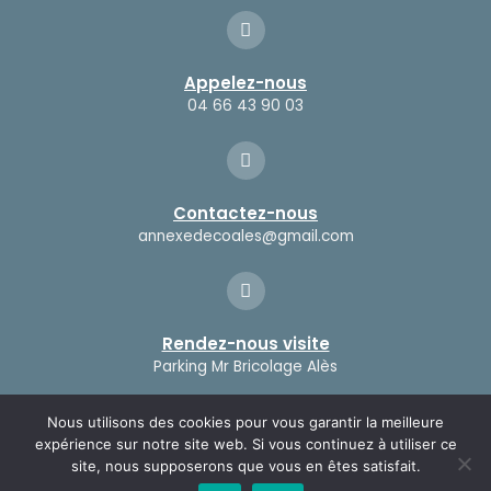
Appelez-nous
04 66 43 90 03
Contactez-nous
annexedecoales@gmail.com
Rendez-nous visite
Parking Mr Bricolage Alès
Nous utilisons des cookies pour vous garantir la meilleure
expérience sur notre site web. Si vous continuez à utiliser ce
© L’Annexe Déco 2023-2024 | Tout droit réservés |
BIG X
site, nous supposerons que vous en êtes satisfait.