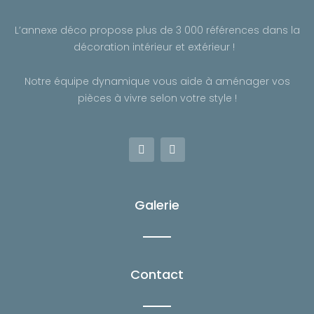
L’annexe déco propose plus de 3 000 références dans la
décoration intérieur et extérieur !
Notre équipe dynamique vous aide à aménager vos
pièces à vivre selon votre style !
F
I
a
n
c
s
e
t
b
a
o
g
Galerie
o
r
k
a
-
m
f
Contact