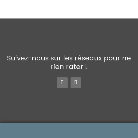
Suivez-nous sur les réseaux pour ne
rien rater !
F
I
a
n
c
s
e
t
b
a
o
g
o
r
k
a
-
m
f