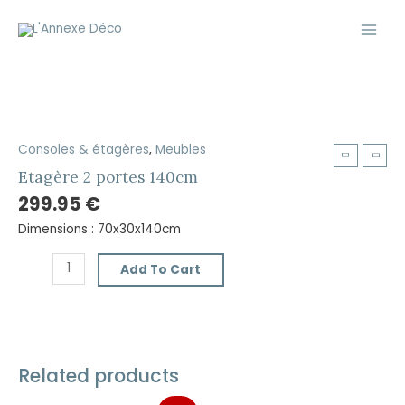
Aller
Main
au
Men
contenu
Consoles & étagères
,
Meubles
Etagère
2
Etagère 2 portes 140cm
portes
299.95
€
140cm
Dimensions : 70x30x140cm
quantity
Add To Cart
EN RUPTURE DE STOCK
Related products