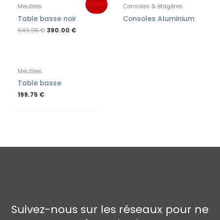
Original
Current
PROMO
Meubles
Consoles & étagères
price
price
was:
is:
Table basse noir
Consoles Aluminium
649.95 €.
390.00 €.
649.95
€
390.00
€
EN RUPTURE DE STOCK
Meubles
Table basse
199.75
€
Suivez-nous sur les réseaux pour ne