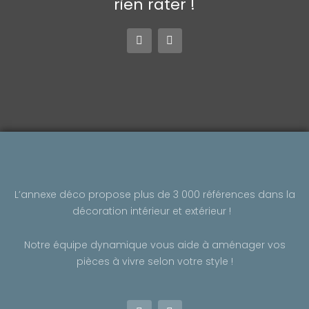
rien rater !
F
I
a
n
c
s
e
t
b
a
o
g
o
r
k
a
-
m
f
L’annexe déco propose plus de 3 000 références dans la
décoration intérieur et extérieur !
Notre équipe dynamique vous aide à aménager vos
pièces à vivre selon votre style !
F
I