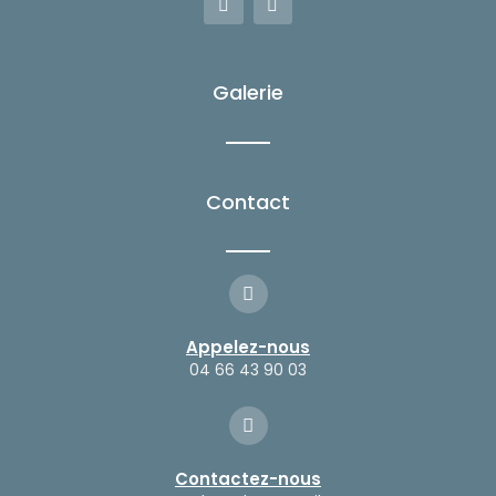
a
n
c
s
e
t
b
a
o
g
Galerie
o
r
k
a
-
m
f
Contact
Appelez-nous
04 66 43 90 03
Contactez-nous