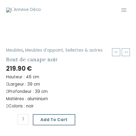
Aller
Main
au
Men
contenu
Meubles
,
Meubles d'appoint, Sellettes & autres
Bout
de
Bout de canape noir
canape
219.90
€
noir
Hauteur : 46 cm
quantity
Largeur : 39 cm
Profondeur : 39 cm
Matières : aluminium
Coloris : noir
Add To Cart