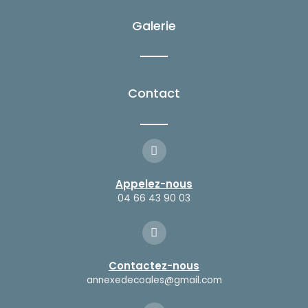
b
a
o
g
Galerie
o
r
k
a
-
m
f
Contact
Appelez-nous
04 66 43 90 03
Contactez-nous
annexedecoales@gmail.com