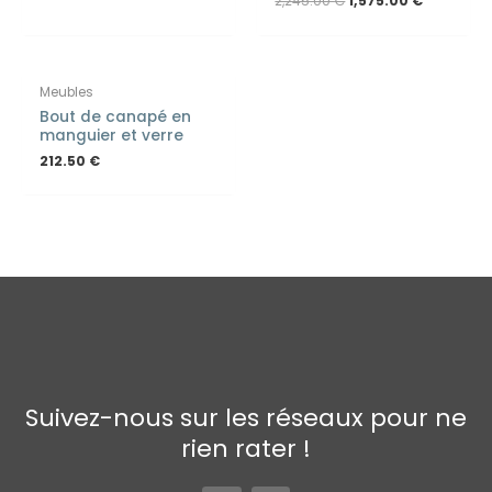
2,245.00
€
1,575.00
€
Meubles
Bout de canapé en
manguier et verre
212.50
€
Suivez-nous sur les réseaux pour ne
rien rater !