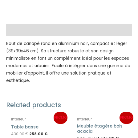
Description
Bout de canapé rond en aluminium noir, compact et léger
(39x39x46 cm). Sa structure robuste et son design
minimaliste en font un complément idéal pour les espaces
modernes et urbains. Facile à intégrer dans une gamme de
mobilier d’appoint, il offre une solution pratique et
esthétique.
Related products
Original
Current
Original
Current
PROMO
PROMO
Intérieur
Intérieur
price
price
price
price
was:
is:
was:
is:
Meuble étagère bois
Table basse
430.00 €.
258.00 €.
2,245.00 €.
1,575.00 
acacia
430.00
€
258.00
€