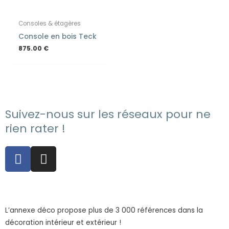
Consoles & étagères
Console en bois Teck
875.00
€
Suivez-nous sur les réseaux pour ne
rien rater !
F
I
a
n
c
s
e
t
b
a
L’annexe déco propose plus de 3 000 références dans la
o
g
décoration intérieur et extérieur !
o
r