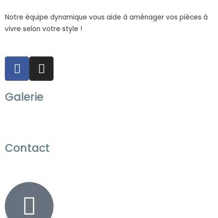
k
a
Notre équipe dynamique vous aide à aménager vos pièces à
-
m
vivre selon votre style !
f
F
I
a
n
c
s
Galerie
e
t
b
a
o
g
o
r
k
a
Contact
-
m
f