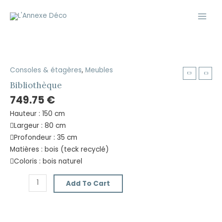
Aller
Main
au
Men
contenu
Consoles & étagères
,
Meubles
Bibliothèque
quantity
Bibliothèque
749.75
€
Hauteur : 150 cm
Largeur : 80 cm
Profondeur : 35 cm
Matières : bois (teck recyclé)
Coloris : bois naturel
Add To Cart