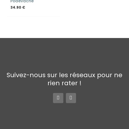
Pôdevache
34.90
€
Suivez-nous sur les réseaux pour ne
rien rater !
F
I
a
n
c
s
e
t
b
a
o
g
o
r
k
a