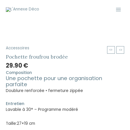
Aller
Main
au
Men
contenu
Accessoires
Pochette
froufrou
Pochette froufrou brodée
brodée
29.90
€
quantity
Composition
Une pochette pour une organisation
parfaite
Doublure renforcée • fermeture zippée
Entretien
Lavable à 30° – Programme modéré
Taille:27×19 cm