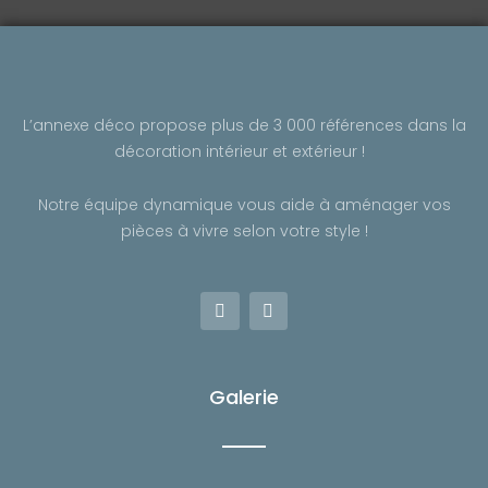
-
m
f
L’annexe déco propose plus de 3 000 références dans la
décoration intérieur et extérieur !
Notre équipe dynamique vous aide à aménager vos
pièces à vivre selon votre style !
F
I
a
n
c
s
e
t
b
a
o
g
Galerie
o
r
k
a
-
m
f