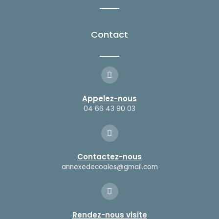
-
m
f
Contact
Appelez-nous
04 66 43 90 03
Contactez-nous
annexedecoales@gmail.com
Rendez-nous visite