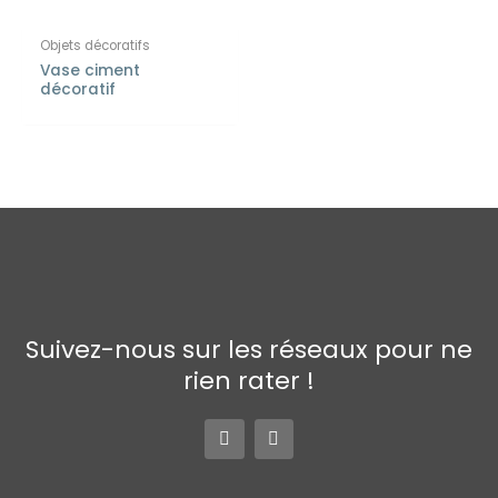
Objets décoratifs
Vase ciment
décoratif
Suivez-nous sur les réseaux pour ne
rien rater !
F
I
a
n
c
s
e
t
b
a