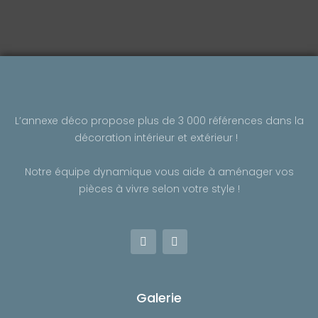
o
g
o
r
k
a
-
m
f
L’annexe déco propose plus de 3 000 références dans la
décoration intérieur et extérieur !
Notre équipe dynamique vous aide à aménager vos
pièces à vivre selon votre style !
F
I
a
n
c
s
e
t
b
a
o
g
Galerie
o
r
k
a