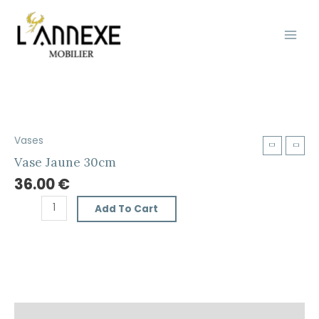
Aller
Main
au
Men
contenu
Vases
Vase
Jaune
Vase Jaune 30cm
30cm
36.00
€
quantity
Add To Cart
Description