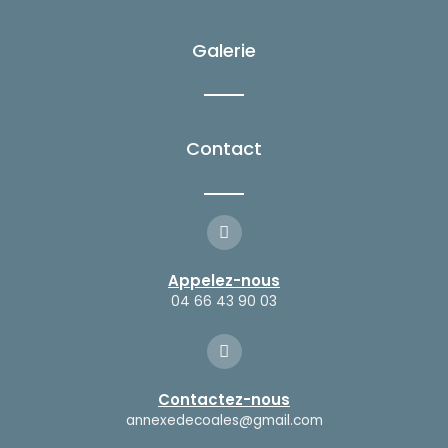
e
t
b
a
o
g
Galerie
o
r
k
a
-
m
f
Contact
Appelez-nous
04 66 43 90 03
Contactez-nous
annexedecoales@gmail.com