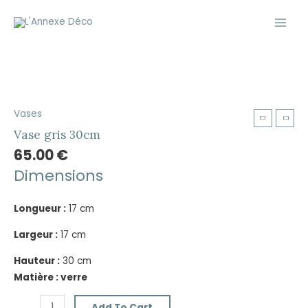
Aller
Main
au
Men
contenu
Vases
Vase
gris
Vase gris 30cm
30cm
65.00
€
quantity
Dimensions
Longueur :
17 cm
Largeur :
17 cm
Hauteur :
30 cm
Matière : verre
Add To Cart