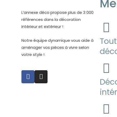
Me
e
t
b
a
o
g
L’annexe déco propose plus de 3 000
o
r
références dans la décoration
k
a
intérieur et extérieur !
-
m
f
Tout
Notre équipe dynamique vous aide à
aménager vos pièces à vivre selon
déco
votre style !
F
I
a
n
Déco
c
s
inté
e
t
b
a
o
g
o
r