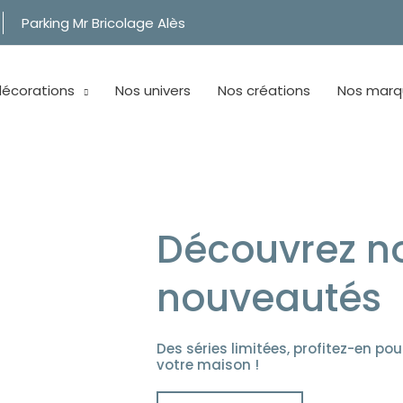
Parking Mr Bricolage Alès
décorations
Nos univers
Nos créations
Nos marq
SIN DE DÉCORATION SUR
se plus de 2 000 références pour décorer votre intér
Découvrez n
nouveautés
Des séries limitées, profitez-en pou
votre maison !