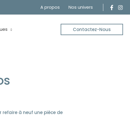
A propos
Nos univers
ues
Contactez-Nous
 ALèS
ieur ou votre extérieur !
os
r refaire à neuf une pièce de