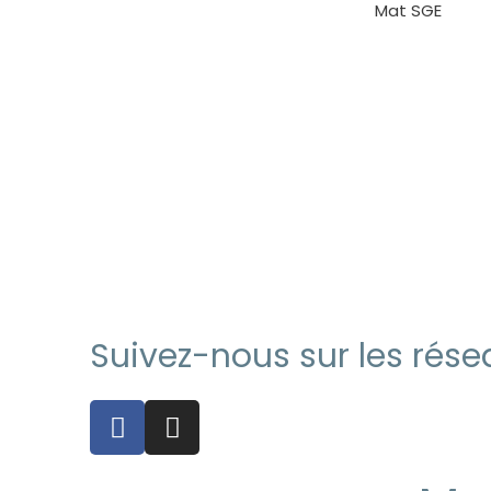
Mat SGE
Suivez-nous sur les résea
F
I
a
n
c
s