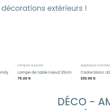
décorations extérieurs !
Lampes à poser
Appliques murale
amily
Lampe de table nœud 39cm
Cadre blanc LE
75.00
€
230.00
€
DÉCO - A