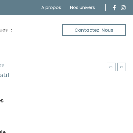
A propos
Nos univers
ues
Contactez-Nous
es
atif
 €
ule