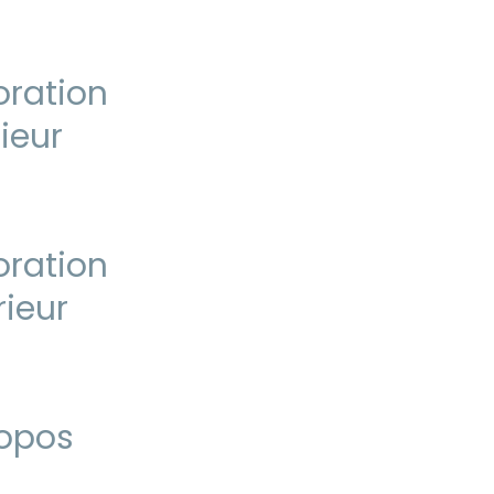
ration
rieur
ration
rieur
ropos