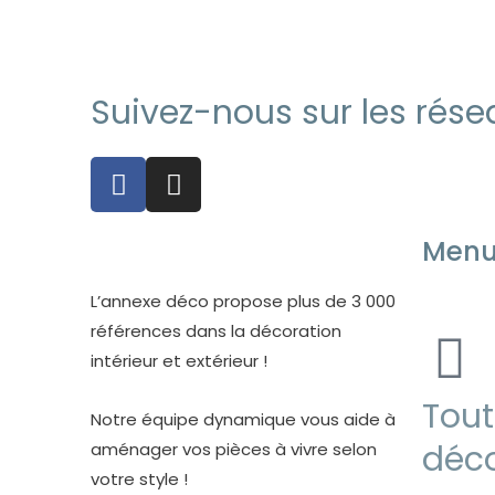
Suivez-nous sur les résea
F
I
a
n
c
s
Men
e
t
b
a
o
g
L’annexe déco propose plus de 3 000
o
r
références dans la décoration
k
a
intérieur et extérieur !
-
m
Tout
f
Notre équipe dynamique vous aide à
déco
aménager vos pièces à vivre selon
votre style !