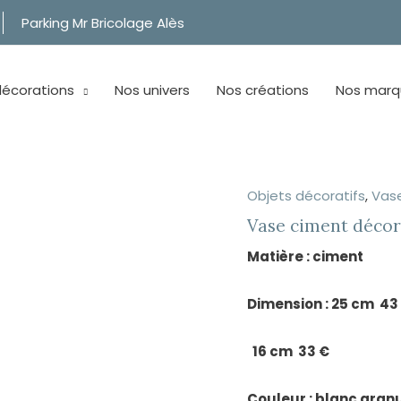
Parking Mr Bricolage Alès
décorations
Nos univers
Nos créations
Nos marq
Objets décoratifs
,
Vas
Vase ciment décor
Matière : ciment
Dimension : 25 cm 43
16 cm 33 €
Couleur : blanc gran