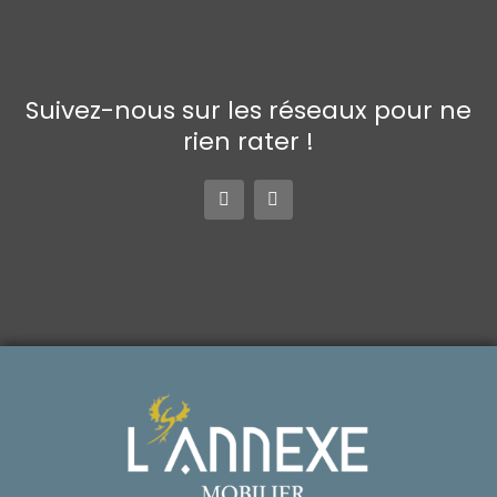
Suivez-nous sur les réseaux pour ne
rien rater !
F
I
a
n
c
s
e
t
b
a
o
g
o
r
k
a
-
m
f