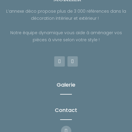
L’annexe déco propose plus de 3 000 références dans la
décoration intérieur et extérieur !
Notre équipe dynamique vous aide à aménager vos
pièces à vivre selon votre style !
F
I
a
n
c
s
e
t
b
a
o
g
Galerie
o
r
k
a
-
m
f
Contact