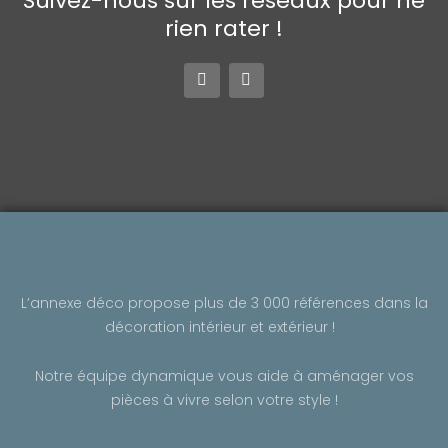
Suivez-nous sur les réseaux pour ne
rien rater !
F
I
a
n
c
s
e
t
b
a
o
g
o
r
k
a
-
m
f
L’annexe déco propose plus de 3 000 références dans la
décoration intérieur et extérieur !
Notre équipe dynamique vous aide à aménager vos
pièces à vivre selon votre style !