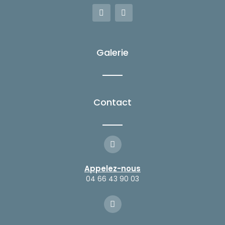
F
I
a
n
c
s
e
t
b
a
o
g
Galerie
o
r
k
a
-
m
f
Contact
Appelez-nous
04 66 43 90 03