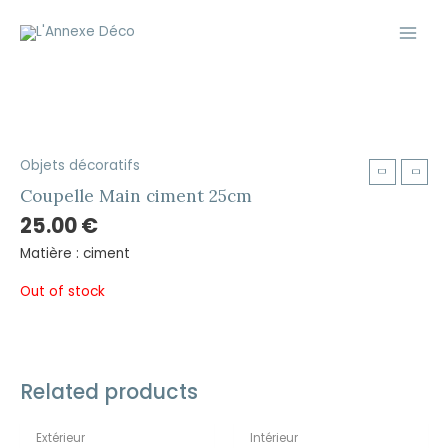
Aller
Main
au
Men
contenu
Objets décoratifs
Coupelle Main ciment 25cm
25.00
€
Matière : ciment
Out of stock
Related products
Extérieur
Intérieur