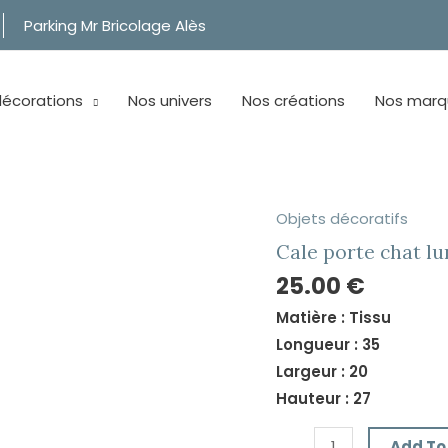
Parking Mr Bricolage Alès
décorations
Nos univers
Nos créations
Nos marq
Objets décoratifs
Cale
porte
Cale porte chat lu
chat
25.00
€
lunette
Matière : Tissu
quantity
Longueur : 35
Largeur : 20
Hauteur : 27
Add To