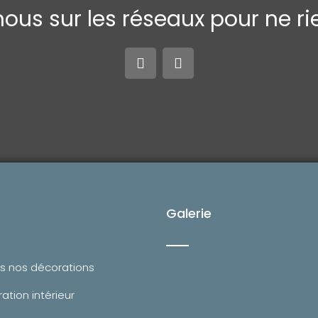
ous sur les réseaux pour ne rie
F
I
a
n
c
s
e
t
b
a
o
g
o
r
k
a
-
m
f
Galerie
s nos décorations
ation intérieur