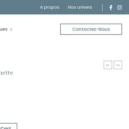
A propos
Nos univers
ues
Contactez-Nous
nette
 Cart