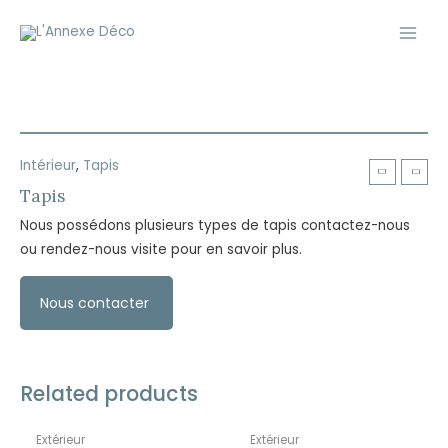
Aller
Main
au
Men
contenu
Intérieur
,
Tapis
Tapis
Nous possédons plusieurs types de tapis contactez-nous
ou rendez-nous visite pour en savoir plus.
Nous contacter
EN RUPTURE DE STOCK
Related products
Extérieur
Extérieur