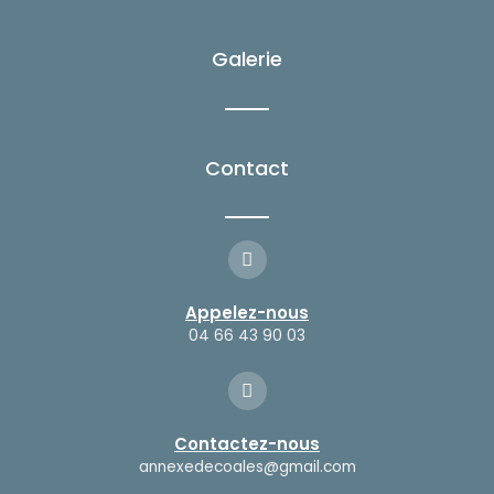
e
t
b
a
o
g
Galerie
o
r
k
a
-
m
f
Contact
Appelez-nous
04 66 43 90 03
Contactez-nous
annexedecoales@gmail.com