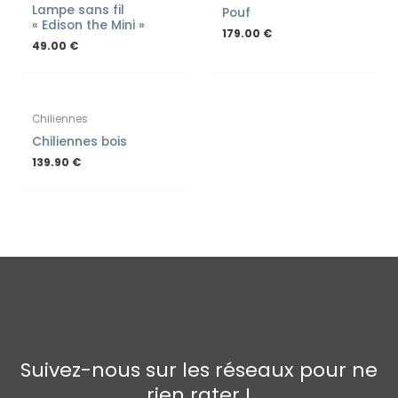
Lampe sans fil
Pouf
« Edison the Mini »
179.00
€
49.00
€
EN RUPTURE DE STOCK
Chiliennes
Chiliennes bois
139.90
€
Suivez-nous sur les réseaux pour ne
rien rater !