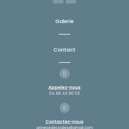
c
s
e
t
b
a
o
g
Galerie
o
r
k
a
-
m
f
Contact
Appelez-nous
04 66 43 90 03
Contactez-nous
annexedecoales@gmail.com