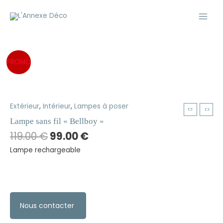
Aller
Main
au
Men
contenu
PROMO
Original
Current
Extérieur
,
Intérieur
,
Lampes à poser
price
price
Lampe sans fil « Bellboy »
was:
is:
119.00
€
99.00
€
119.00 €.
99.00 €.
Lampe rechargeable
Nous contacter