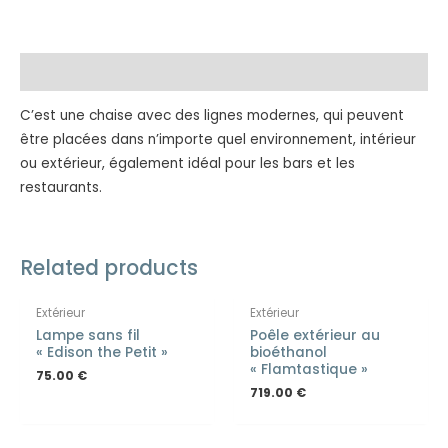
Description
C’est une chaise avec des lignes modernes, qui peuvent
être placées dans n’importe quel environnement, intérieur
ou extérieur, également idéal pour les bars et les
restaurants.
EN RUPTURE DE STOCK
Related products
Extérieur
Extérieur
Lampe sans fil
Poêle extérieur au
« Edison the Petit »
bioéthanol
« Flamtastique »
75.00
€
719.00
€