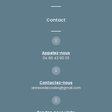
k
a
-
m
f
Contact
Appelez-nous
04 66 43 90 03
Contactez-nous
annexedecoales@gmail.com