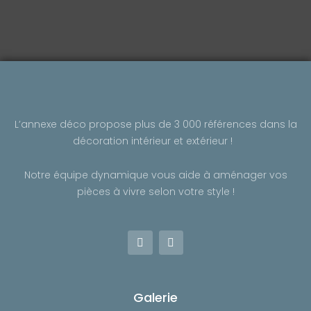
b
a
o
g
o
r
k
a
-
m
f
L’annexe déco propose plus de 3 000 références dans la
décoration intérieur et extérieur !
Notre équipe dynamique vous aide à aménager vos
pièces à vivre selon votre style !
F
I
a
n
c
s
e
t
b
a
o
g
Galerie
o
r