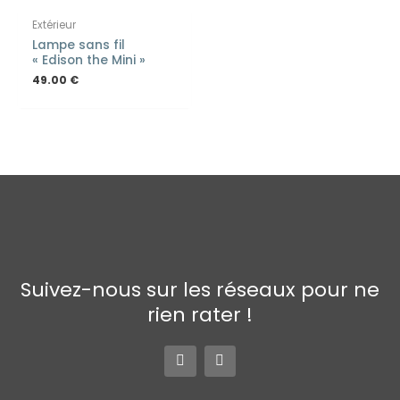
Extérieur
Lampe sans fil
« Edison the Mini »
49.00
€
Suivez-nous sur les réseaux pour ne
rien rater !
F
I
a
n
c
s
e
t